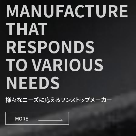
NKB
FEATURE
MANUFACTURE
RECRUIT INFO
DEVELOPMENT
THAT
[reBORN]
OF
RESPONDS
AUTOMOTIVE
TO VARIOUS
共に次世代のNKBを創ろう。
TECHNOLOGY
NEEDS
MORE
MORE
自動車技術のさらなる発展の一翼を担う
様々なニーズに応えるワンストップメーカー
MORE
MORE
MORE