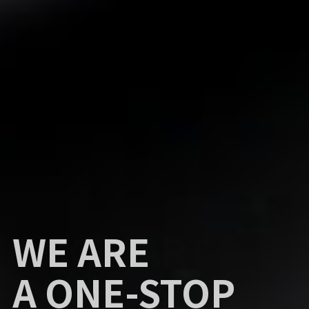
TAKE PART
WE ARE
IN THE
A ONE-STOP