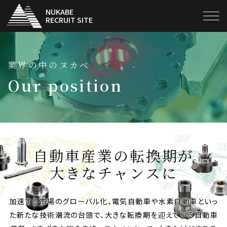
NUKABE
RECRUIT SITE
当社の仕事
業界の中のヌカベ
当社と他社 ここが違う!!
Our position
数値で見るヌカベ
ヌカベ世代感
自動車産業の転換期が
大きなチャンスに
採用担当メッセージ
人づくり/組織づくり
加速する市場のグローバル化、電気自動車や水素自動車といっ
た新たな技術潮流の台頭で、大きな転換期を迎えている自動車