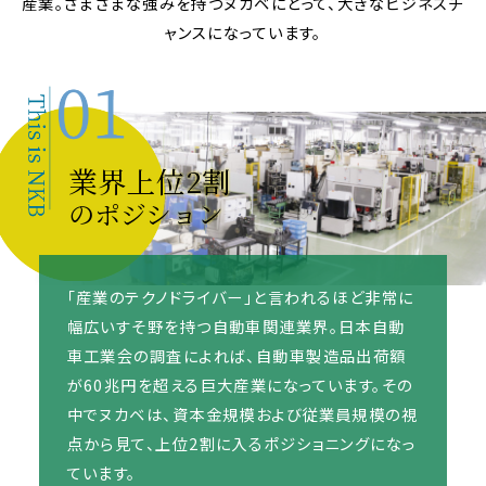
産業。さまざまな強みを持つヌカベにとって、
大きなビジネスチ
採用情報
ャンスになっています。
業界上位2割
のポジション
「産業のテクノドライバー」と言われるほど非常に
幅広いすそ野を持つ自動車関連業界。日本自動
車工業会の調査によれば、自動車製造品出荷額
が60兆円を超える巨大産業になっています。その
中でヌカベは、資本金規模および従業員規模の視
点から見て、上位2割に入るポジショニングになっ
ています。