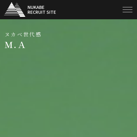
NUKABE
RECRUIT SITE
当社の仕事
ヌカベ世代感
Ｍ.Ａ
当社と他社 ここが違う!!
数値で見るヌカベ
ヌカベ世代感
採用担当メッセージ
人づくり/組織づくり